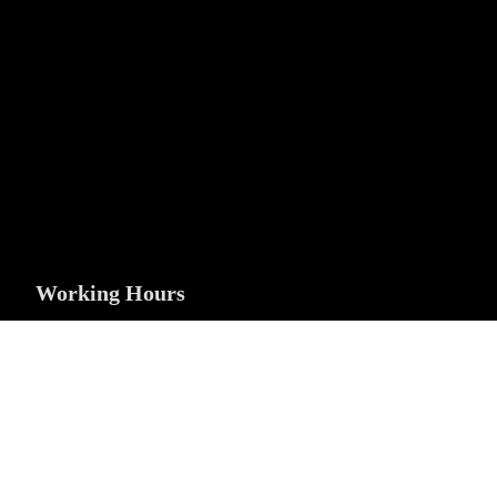
Dammam, Eastern Province, Saudi Arabia
+966506747770
info@nujumalhuzm.com
Bank accounts
SA1410000001400001663100
SA8420000003273877019940
Working Hours
8am - 5pm
Sun-Thu
Off
Fri-Sut