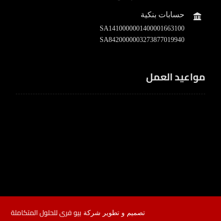
حسابات بنكية
SA1410000001400001663100
SA8420000003273877019940
مواعيد العمل
8 ص - 5 م
الأحد ،-الخميس
عطله
الجمعة - السبت
بيو فرى للحلول المتكاملة
تصميم و تطوير شركة