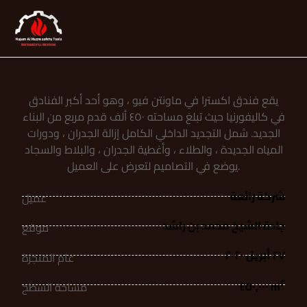
يقع فندق اکسترا في ماونتن فيو ، وهو أحد أكبر الفنادق
في كاليفورنيا حيث تبلغ مساحته ٤٥٠ ألف قدم مربع من البناء
الجديد. شمل التجديد الداخلي الكامل إزالة الجدران ، ودورات
المياه الجديدة ، والطلاء ، وأغطية الجدران ، والبلاط والسجاد
يوضع في التصاميم لتعرض على العميل.
شركة رائعة
عميل
جادة الشيخ محمد بن راشد
موقع
٢٧ أبريل ٢٠٢٠
عام المنجزة
٢
٤٥٠,٠٠٠ m
مساحة السطح