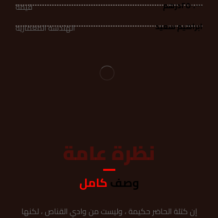
٢٥٠.٠٠٠درهم
قيمة
ابراهیم سعید
الهندسه المعماريه
نظرة عامة
وصف
كامل
إن كتلة الحاضر حكيمة ، وليست من وادي القناص ، لكنها