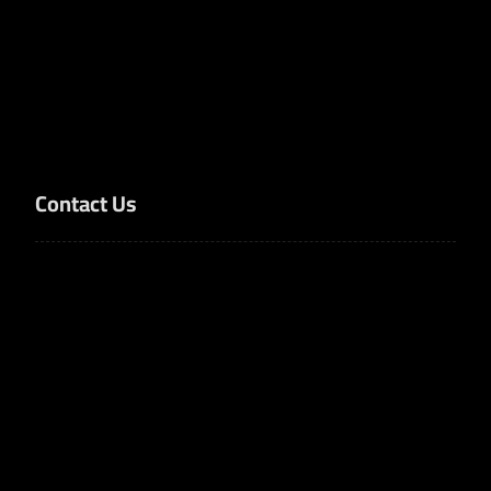
Solutions
Services
About Us
Contact Us
Contact Us
Dammam, Eastern Province, Saudi Arabia
+966506747770
info@nujumalhuzm.com
Bank accounts
SA1410000001400001663100
SA8420000003273877019940